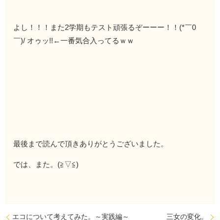
よし！！！また2学期もテスト頑張るぞーーー！！(*￣0
￣)/ オゥッ!!←一番気合入ってるｗｗ
最後まで読んで頂きありがとうございました。
では、また。(≧▽≦)
エコについて考えてみた。～実践編～
三女の変化。