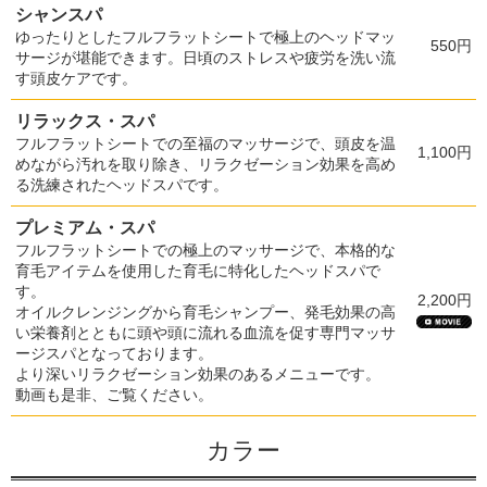
シャンスパ
ゆったりとしたフルフラットシートで極上のヘッドマッ
550円
サージが堪能できます。日頃のストレスや疲労を洗い流
す頭皮ケアです。
リラックス・スパ
フルフラットシートでの至福のマッサージで、頭皮を温
1,100円
めながら汚れを取り除き、リラクゼーション効果を高め
る洗練されたヘッドスパです。
プレミアム・スパ
フルフラットシートでの極上のマッサージで、本格的な
育毛アイテムを使用した育毛に特化したヘッドスパで
す。
2,200円
オイルクレンジングから育毛シャンプー、発毛効果の高
い栄養剤とともに頭や頭に流れる血流を促す専門マッサ
ージスパとなっております。
より深いリラクゼーション効果のあるメニューです。
動画も是非、ご覧ください。
カラー