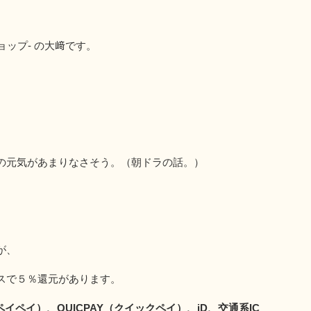
ーショップ- の大﨑です。
の元気があまりなさそう。（朝ドラの話。）
が、
スで５％還元があります。
イペイ）、QUICPAY（クイックペイ）、iD、交通系IC