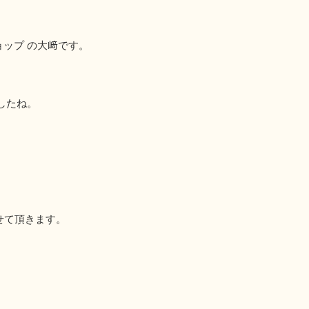
ーショップ の大﨑です。
したね。
せて頂きます。