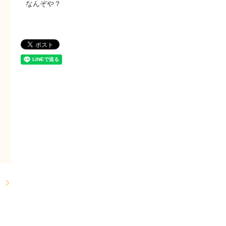
なんぞや？
。